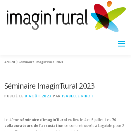
Aller
au
contenu
Menu
Accueil
>
Séminaire Imagin’Rural 2023
ACCUEIL
DOMAINES D’INTERVENTION
COMPÉTENCES
Séminaire Imagin’Rural 2023
ACTIONS PHARES
ACTUALITÉS
CONTACT
PUBLIÉ LE
8 AOÛT 2023
PAR
ISABELLE RIBOT
Le 4ème
séminaire
d’
Imagin’Rural
eu lieu le 4 et 5 juillet. Les
70
collaborateurs de l’association
se sont retrouvés à Laguiole pour 2