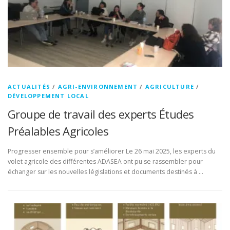
ACTUALITÉS
/
AGRI-ENVIRONNEMENT
/
AGRICULTURE
/
DÉVELOPPEMENT LOCAL
Groupe de travail des experts Études
Préalables Agricoles
Progresser ensemble pour s’améliorer Le 26 mai 2025, les experts du
volet agricole des différentes ADASEA ont pu se rassembler pour
échanger sur les nouvelles législations et documents destinés à …